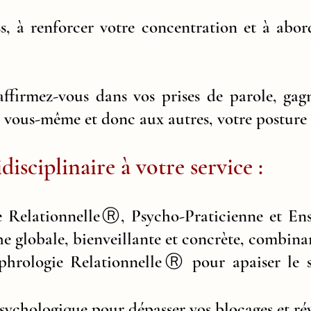
ss, à renforcer votre concentration et à abor
affirmez-vous dans vos prises de parole, gag
 à vous-même et donc aux autres, votre posture 
disciplinaire à votre service :
 RelationnelleⓇ, Psycho-Praticienne et Ens
 globale, bienveillante et concrète, combinan
hrologie RelationnelleⓇ pour apaiser le st
hologique pour dépasser vos blocages et révé