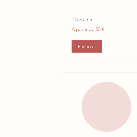
1 h 30 min
À
À partir de 55 €
partir
de
55
euros
Réserver