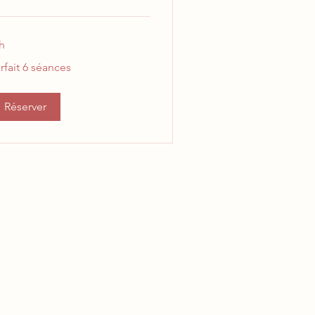
h
fait
rfait 6 séances
ances
Réserver