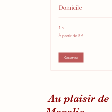
Domicile
1 h
À
À partir de 5 €
partir
de
5
euros
Réserver
Au plais
Magalie