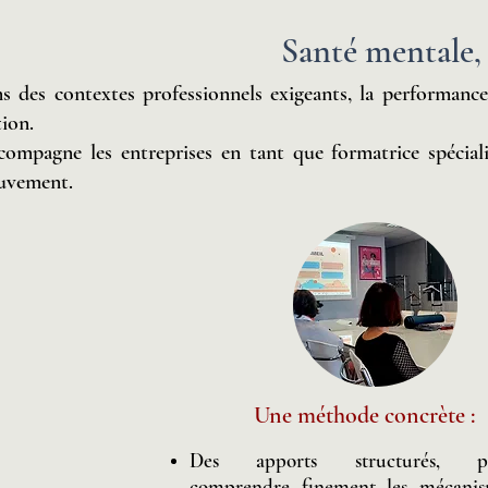
Santé mentale
s des contextes professionnels exigeants, la performance
tion.
ccompagne les entreprises en tant que formatrice spécial
vement.
Une méthode concrète :
Des apports structurés, p
comprendre finement les mécanis