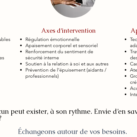
Axes d’intervention
Ap
ubles
Régulation émotionnelle
Tec
Apaisement corporel et sensoriel
ad
Renforcement du sentiment de
Tra
es
sécurité interne
de
Soutien à la relation à soi et aux autres
Cad
Prévention de l’épuisement (aidants /
Ate
professionnels)
Gr
cré
Ac
Int
n peut exister, à son rythme. Envie d’en sav
?
Échangeons autour de vos besoins.