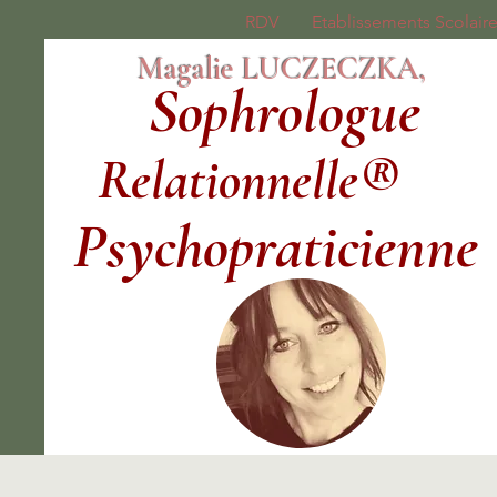
RDV
Etablissements Scolair
Magalie LUCZECZKA,
Sophrologue
Relationnelle®
Psychopraticienne