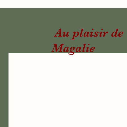
Au plais
Magalie