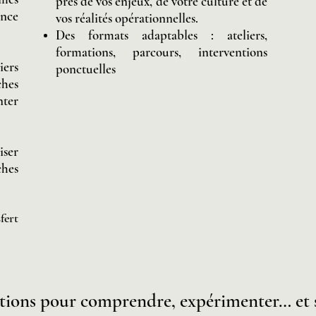
près de vos enjeux, de votre culture et de
ence
vos réalités opérationnelles.
Des formats adaptables : ateliers,
formations, parcours, interventions
ers
ponctuelles
ches
nter
iser
ches
fert
itions pour comprendre, expérimenter… et s